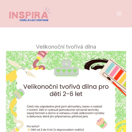
Přeskočit
na
obsah
Velikonoční tvořivá dílna